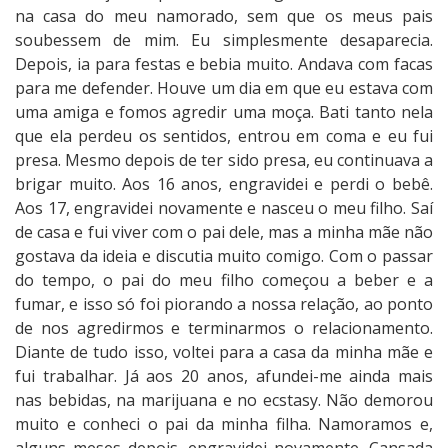
na casa do meu namorado, sem que os meus pais
soubessem de mim. Eu simplesmente desaparecia.
Depois, ia para festas e bebia muito. Andava com facas
para me defender. Houve um dia em que eu estava com
uma amiga e fomos agredir uma moça. Bati tanto nela
que ela perdeu os sentidos, entrou em coma e eu fui
presa. Mesmo depois de ter sido presa, eu continuava a
brigar muito. Aos 16 anos, engravidei e perdi o bebê.
Aos 17, engravidei novamente e nasceu o meu filho. Saí
de casa e fui viver com o pai dele, mas a minha mãe não
gostava da ideia e discutia muito comigo. Com o passar
do tempo, o pai do meu filho começou a beber e a
fumar, e isso só foi piorando a nossa relação, ao ponto
de nos agredirmos e terminarmos o relacionamento.
Diante de tudo isso, voltei para a casa da minha mãe e
fui trabalhar. Já aos 20 anos, afundei-me ainda mais
nas bebidas, na marijuana e no ecstasy. Não demorou
muito e conheci o pai da minha filha. Namoramos e,