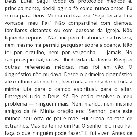
Deus. Lutei. Segui todos os protocolos médicos e,
principalmente, decidi agir a fé como nunca antes. Eu
corria para Deus. Minha certeza era: “Seja feita a Tua
vontade, meu Pai.” Não compartilhei com clientes,
familiares distantes ou com pessoas da igreja. Não
fiquei de repouso. Não me permiti afundar na tristeza,
nem mesmo me permiti pesquisar sobre a doença. Não
foi por orgulho, nem por vergonha — jamais. No
campo espiritual, eu escolhi duvidar da dúvida. Busquei
outras referências médicas, mas foi em vão. O
diagnóstico não mudava. Desde o primeiro diagnóstico
até o último ato médico, levei toda a minha dor e toda a
minha luta para o campo espiritual, para o altar.
Entreguei tudo a Deus. Só Ele podia resolver o meu
problema — ninguém mais. Nem marido, nem mesmo
amigos da fé. Minha oração era: “Senhor, para este
mundo sou órfã de pai e mãe. Fui criada na casa de
estranhos. Mas eu tenho um Pai. O Senhor é o meu Pai.
Faça o que ninguém pode fazer.” E fui viver. Antes de