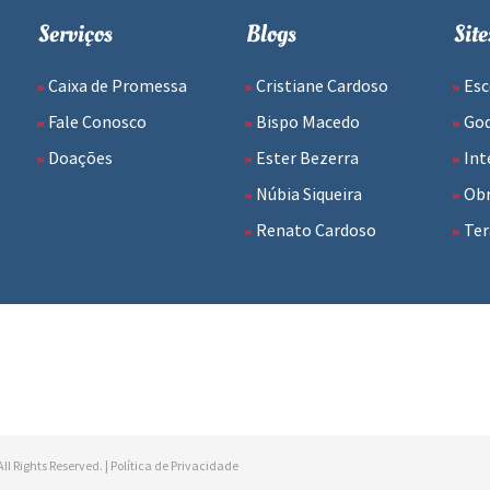
Serviços
Blogs
Site
Caixa de Promessa
Cristiane Cardoso
Esc
Fale Conosco
Bispo Macedo
Go
Doações
Ester Bezerra
Int
Núbia Siqueira
Obr
Renato Cardoso
Ter
ll Rights Reserved. |
Política de Privacidade