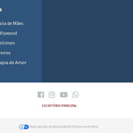
s
ola de Mães
dllywood
ellimen
eiros
apia do Amor
ESCRITÓRIO PRINCIPAL
Suas opções de privacidade
| Aviso na recolha