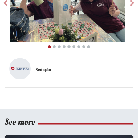
Prev
Ne
Redação
See more