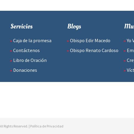
Servicios
Blogs
Mul
Caja de la promesa
Obispo Edir Macedo
Yo 
Contáctenos
Obispo Renato Cardoso
Emp
Libro de Oración
Cre
Donaciones
Víc
ll Rights Reserved. |
Política de Privacidad