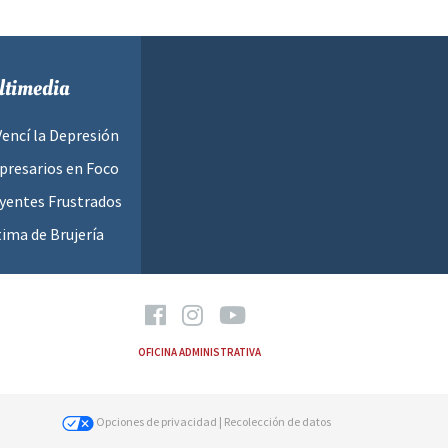
timedia
Vencí la Depresión
resarios en Foco
yentes Frustrados
tima de Brujería
OFICINA ADMINISTRATIVA
Opciones de privacidad
| Recolección de datos