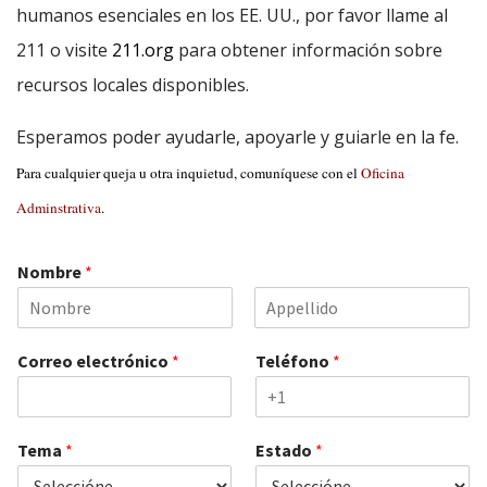
humanos esenciales en los EE. UU., por favor llame al
211 o visite
211.org
para obtener información sobre
recursos locales disponibles.
Esperamos poder ayudarle, apoyarle y guiarle en la fe.
Para cualquier queja u otra inquietud, comuníquese con el
Oficina
Adminstrativa
.
Nombre
*
F
L
i
a
Correo electrónico
*
Teléfono
*
r
s
s
t
t
Tema
*
Estado
*