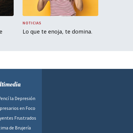
NOTICIAS
e
Lo que te enoja, te domina.
timedia
Vencí la Depresión
resarios en Foco
yentes Frustrados
tima de Brujería