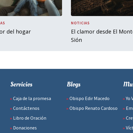
IAS
NOTICIAS
lor del hogar
El clamor desde El Mont
Sión
Servicios
Blogs
Mul
Caja de la promesa
Obispo Edir Macedo
Yo 
Contáctenos
Obispo Renato Cardoso
Emp
Libro de Oración
Cre
Donaciones
Víc