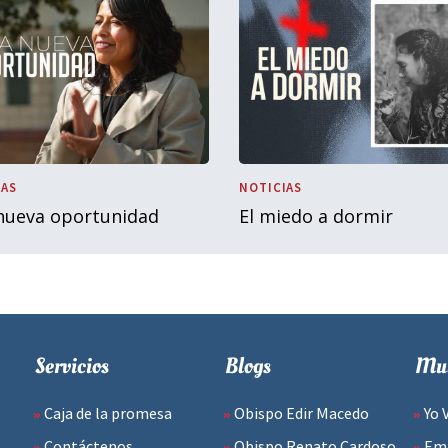
IAS
NOTICIAS
nueva oportunidad
El miedo a dormir
Servicios
Blogs
Mul
Caja de la promesa
Obispo Edir Macedo
Yo 
Contáctenos
Obispo Renato Cardoso
Emp