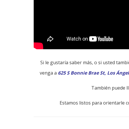
Si le gustaría saber más, o si usted tam
venga a
625 S Bonnie Brae St, Los Ánge
También puede l
Estamos listos para orientarle co