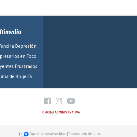
timedia
Vencí la Depresión
resarios en Foco
yentes Frustrados
tima de Brujería
OFICINA ADMINISTRATIVA
Opciones de privacidad
| Recolección de datos