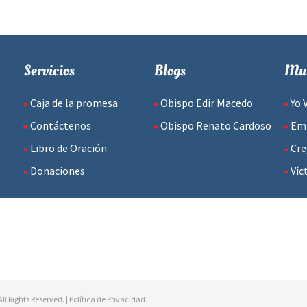
Servicios
Blogs
Mul
Caja de la promesa
Obispo Edir Macedo
Yo 
Contáctenos
Obispo Renato Cardoso
Emp
Libro de Oración
Cre
Donaciones
Víc
ll Rights Reserved. |
Política de Privacidad