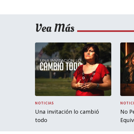
Vea Más
NOTICIAS
NOTIC
Una invitación lo cambió
No P
todo
Equi