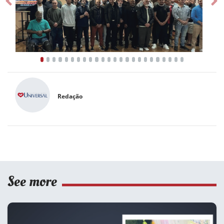
Prev
Ne
Redação
See more