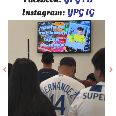
Instagram:
YPG IG
Prev
Ne