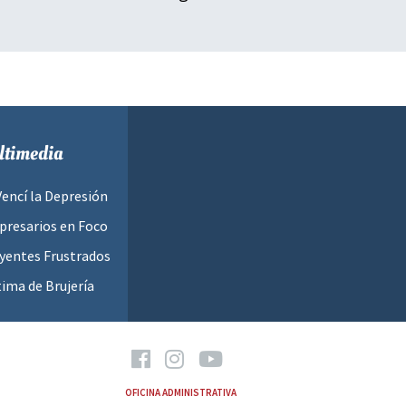
timedia
Vencí la Depresión
resarios en Foco
yentes Frustrados
tima de Brujería
OFICINA ADMINISTRATIVA