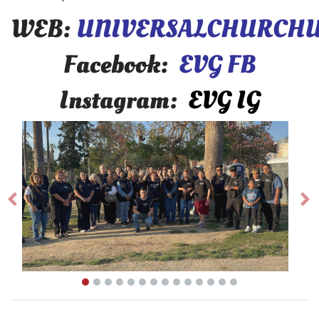
WEB:
UNIVERSALCHURCHU
Facebook:
EVG FB
Instagram:
EVG IG
Prev
Ne